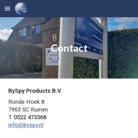
Skip to main content
Skip to navigation
Contact
BySpy Products B.V.
Ronde Hoek 8
7963 SC Ruinen
T.
0522 473368
info@byspy.nl